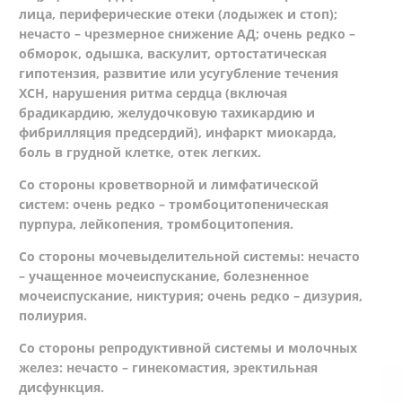
лица, периферические отеки (лодыжек и стоп);
нечасто – чрезмерное снижение АД; очень редко –
обморок, одышка, васкулит, ортостатическая
гипотензия, развитие или усугубление течения
ХСН, нарушения ритма сердца (включая
брадикардию, желудочковую тахикардию и
фибрилляция предсердий), инфаркт миокарда,
боль в грудной клетке, отек легких.
Со стороны кроветворной и лимфатической
систем: очень редко – тромбоцитопеническая
пурпура, лейкопения, тромбоцитопения.
Со стороны мочевыделительной системы: нечасто
– учащенное мочеиспускание, болезненное
мочеиспускание, никтурия; очень редко – дизурия,
полиурия.
Со стороны репродуктивной системы и молочных
желез: нечасто – гинекомастия, эректильная
дисфункция.