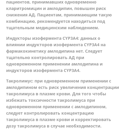
пациентов, принимавших одновременно
кларитромицин и амлодипин, повышен риск
снижения АД. Пациентам, принимающим такую
комбинацию, рекомендуется находиться под
тщательным медицинским наблюдением.
Индукторы изофермента CYP3А4: данных о
влиянии индукторов изофермента CYP3А4 на
фармакокинетику амлодипина нет. Следует
тщательно контролировать АД при
одновременном применении амлодипина и
индукторов изофермента CYP3А4.
Такролимус: при одновременном применении с
амлодипином есть риск увеличения концентрации
такролимуса в плазме крови. Для того чтобы
избежать токсичности такролимуса при
одновременном применении с амлодипином,
следует контролировать концентрацию
такролимуса в плазме крови и корректировать
дозу такролимуса в случае необходимости.