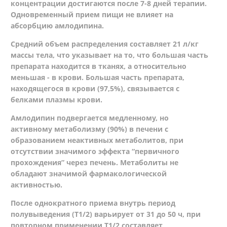
концентрации достигаются после 7-8 дней терапии.
Одновременный прием пищи не влияет на
абсорбцию амлодипина.
Средний объем распределения составляет 21 л/кг
массы тела, что указывает на то, что большая часть
препарата находится в тканях, а относительно
меньшая - в крови. Большая часть препарата,
находящегося в крови (97,5%), связывается с
белками плазмы крови.
Амлодипин подвергается медленному, но
активному метаболизму (90%) в печени с
образованием неактивных метаболитов, при
отсутствии значимого эффекта “первичного
прохождения” через печень. Метаболиты не
обладают значимой фармакологической
активностью.
После однократного приема внутрь период
полувыведения (Т1/2) варьирует от 31 до 50 ч, при
повторном применении Т1/2 составляет