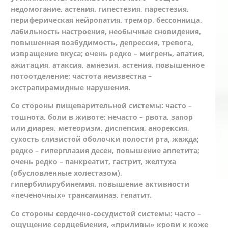
недомогание, астения, гипестезия, парестезия,
периферическая нейропатия, тремор, бессонница,
лабильность настроения, необычные сновидения,
повышенная возбудимость, депрессия, тревога,
извращение вкуса; очень редко – мигрень, апатия,
ажитация, атаксия, амнезия, астения, повышенное
потоотделение; частота неизвестна –
экстрапирамидные нарушения.
Со стороны пищеварительной системы: часто –
тошнота, боли в животе; нечасто – рвота, запор
или диарея, метеоризм, диспепсия, анорексия,
сухость слизистой оболочки полости рта, жажда;
редко – гиперплазия десен, повышение аппетита;
очень редко – панкреатит, гастрит, желтуха
(обусловленные холестазом),
гипербилирубинемия, повышение активности
«печеночных» трансаминаз, гепатит.
Со стороны сердечно-сосудистой системы: часто –
ощущение сердцебиения, «приливы» крови к коже