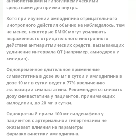
антибиотиками и гипогликемическими
средствами для приема внутрь.
Хотя при изучении амлодипина отрицательного
инотропного действия обычно не наблюдалось, тем
не менее, некоторые БМКК могут усиливать
выраженность отрицательного инотропного
действия антиаритмических средств, вызывающих
удлинение интервала QT (например, амиодарон и
хинидин).
Одновременное длительное применение
симвастатина в дозе 80 мг в сутки и амлодипина в
дозе 10 мг в сутки ведет к 77% увеличению
экспозиции симвастатина. Рекомендуется снизить
дозу симвастатина у пациентов, принимающих
амлодипин, до 20 мг в сутки.
Однократный прием 100 мг силденафила у
пациентов с артериальной гипертензией не
оказывает влияния на параметры
фармакокинетики амлодипина.