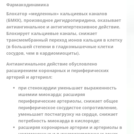
Фармакодинамика
Блокатор «медленных» кальциевых каналов
(БМКК), производное дигидропиридина, оказывает
антиангинальное и антигипертензивное действие.
Блокирует кальциевые каналы, снижает
трансмембранный переход ионов кальция в клетку
(в большей степени в гладкомышечные клетки
сосудов, чем в кардиомиоциты).
Антиангинальное действие обусловлено
расширением коронарных и периферических
артерий и артериол:
при стенокардии уменьшает выраженность
ишемии миокарда; расширяя
периферические артериолы, снижает общее
периферическое сосудистое сопротивление,
уменьшает постнагрузку на сердце, снижает
потребность миокарда в кислороде;
расширяя коронарные артерии и артериолы в
неизмененных и в ишемизированных зонах