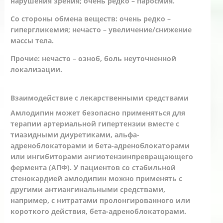
нарушения зрения; очень редко – паросмия.
Со стороны обмена веществ: очень редко –
гипергликемия; нечасто – увеличение/снижение
массы тела.
Прочие: нечасто – озноб, боль неуточненной
локализации.
Взаимодействие с лекарственными средствами
Амлодипин может безопасно применяться для
терапии артериальной гипертензии вместе с
тиазидными диуретиками, альфа-
адреноблокаторами и бета-адреноблокаторами
или ингибиторами ангиотензинпревращающего
фермента (АПФ). У пациентов со стабильной
стенокардией амлодипин можно применять с
другими антиангинальными средствами,
например, с нитратами пролонгированного или
короткого действия, бета-адреноблокаторами.