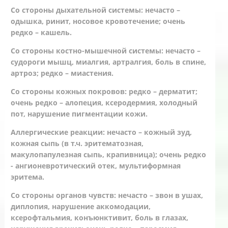
Со стороны дыхательной системы: нечасто –
одышка, ринит, носовое кровотечение; очень
редко – кашель.
Со стороны костно-мышечной системы: нечасто –
судороги мышц, миалгия, артралгия, боль в спине,
артроз; редко – миастения.
Со стороны кожных покровов: редко – дерматит;
очень редко – алопеция, ксеродермия, холодный
пот, нарушение пигментации кожи.
Аллергические реакции: нечасто – кожный зуд,
кожная сыпь (в т.ч. эритематозная,
макулопапулезная сыпь, крапивница); очень редко
- ангионевротический отек, мультиформная
эритема.
Со стороны органов чувств: нечасто – звон в ушах,
диплопия, нарушение аккомодации,
ксерофтальмия, конъюнктивит, боль в глазах,