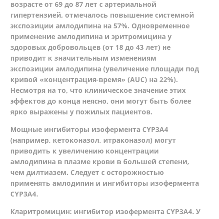
возрасте от 69 до 87 лет с артериальной
гипертензией, отмечалось повышение системной
экспозиции амлодипина на 57%. Одновременное
применение амлодипина и эритромицина у
здоровых добровольцев (от 18 до 43 лет) не
приводит к значительным изменениям
экспозиции амлодипина (увеличение площади под
кривой «концентрация-время» (AUC) на 22%).
Несмотря на то, что клиническое значение этих
эффектов до конца неясно, они могут быть более
ярко выражены у пожилых пациентов.
Мощные ингибиторы изофермента CYP3А4
(например, кетоконазол, итраконазол) могут
приводить к увеличению концентрации
амлодипина в плазме крови в большей степени,
чем дилтиазем. Следует с осторожностью
применять амлодипин и ингибиторы изофермента
CYP3А4.
Кларитромицин: ингибитор изофермента CYP3А4. У