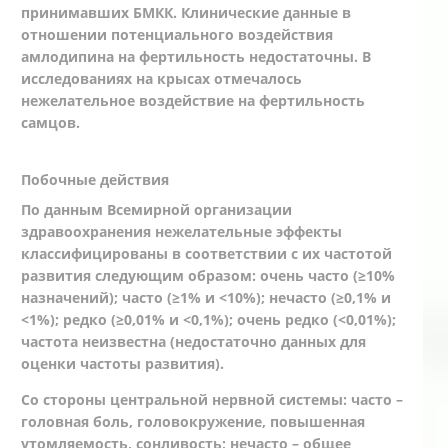
принимавших БМКК. Клинические данные в
отношении потенциального воздействия
амлодипина на фертильность недостаточны. В
исследованиях на крысах отмечалось
нежелательное воздействие на фертильность
самцов.
Побочные действия
По данным Всемирной организации
здравоохранения нежелательные эффекты
классифицированы в соответствии с их частотой
развития следующим образом: очень часто (≥10%
назначений); часто (≥1% и <10%); нечасто (≥0,1% и
<1%); редко (≥0,01% и <0,1%); очень редко (<0,01%);
частота неизвестна (недостаточно данных для
оценки частоты развития).
Со стороны центральной нервной системы: часто –
головная боль, головокружение, повышенная
утомляемость, сонливость; нечасто – общее