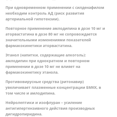
При одновременном применении с силденафилом
необходим контроль АД (риск развития
артериальной гипотензии).
Повторное применение амлодипина в дозе 10 мг и
аторвастатина в дозе 80 мг не сопровождается
значительными изменениями показателей
фармакокинетики аторвастатина.
Этанол (напитки, содержащие алкоголь):
амлодипин при однократном и повторном
применении в дозе 10 мг не влияет на
фармакокинетику этанола.
Противовирусные средства (ритонавир)
увеличивает плазменные концентрации БМКК, в
том числе и амлодипина.
Нейролептики и изофлуран – усиление
антигипертензивного действия производных
дигидропиридина.