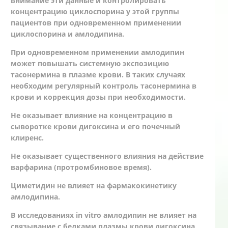
внимание эти данные и контролировать
концентрацию циклоспорина у этой группы
пациентов при одновременном применении
циклоспорина и амлодипина.
При одновременном применении амлодипин
может повышать системную экспозицию
тасонермина в плазме крови. В таких случаях
необходим регулярный контроль тасонермина в
крови и коррекция дозы при необходимости.
Не оказывает влияние на концентрацию в
сыворотке крови дигоксина и его почечный
клиренс.
Не оказывает существенного влияния на действие
варфарина (протромбиновое время).
Циметидин не влияет на фармакокинетику
амлодипина.
В исследованиях in vitro амлодипин не влияет на
связывание с белками плазмы крови дигоксина,