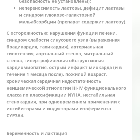
безопасность не установлены);
непереносимость лактозы, дефицит лактазы
и синдром глюкозо-галактозной
мальабсорбции (препарат содержит лактозу).
С осторожностью: нарушения функции печени,
синдром слабости синусового узла (выраженная
брадикардия, тахикардия), артериальная
гипотензия, аортальный стеноз, митральный
стеноз, гипертрофическая обструктивная
кардиомиопатия, острый инфаркт миокарда (и в
течение 1 месяца после), пожилой возраст,
хроническая сердечная недостаточность
неишемической этиологии III-IV функционального
класса по классификации NYHA, нестабильная
стенокардия, при одновременном применении с
ингибиторами и индукторами изофермента
CYP3А4.
Беременность и лактация