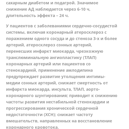
сахарным диабетом и подагрой. Значимое
снижение АД наблюдается через 6-10 ч,
длительность эффекта – 24 ч.
У пациентов с заболеваниями сердечно-сосудистой
системы, включая коронарный атеросклероз с
поражением одного сосуда и до стеноза 3-х и более
артерий, атеросклероз сонных артерий,
перенесших инфаркт миокарда, чрезкожную
транслюминальную ангиопластику (ТЛАП)
коронарных артерий или пациентов со
стенокардией, применение амлодипина
предупреждает развитие утолщения интимы-
медии сонных артерий, снижает смертность от
инфаркта миокарда, инсульта, ТЛАП, аорто-
коронарного шунтирования; приводит к снижению
частоты развития нестабильной стенокардии и
прогрессирования хронической сердечной
недостаточности (ХСН); снижает частоту
вмешательств, направленных на восстановление
коронарного кровотока.