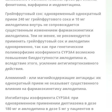
фенитоина, варфарина и индометацина.
Грейпфрутовый сок: одновременный однократный
прием 240 мг грейпфрутового сока и 10 мг
амлодипина внутрь не сопровождается
существенным изменением фармакокинетики
амлодипина. Тем не менее, не рекомендуется
применять грейпфрутовый сок и амлодипин
одновременно, так как при генетическом
полиморфизме изофермента CYP3А4 возможно
повышение биодоступности амлодипина и,
вследствие этого, усиление антигипертензивного
действия.
Алюминий - или магнийсодержащие антациды: их
однократный прием не оказывает существенного
влияния на фармакокинетику амлодипина.
Ингибиторы изофермента CYP3А4: при
одновременном применении дилтиазема в дозе
180 мг и амлодипина в дозе 5 мг у пациентов в