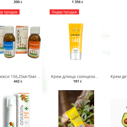
200 c
1 356 c
ер продаж
Лидер продаж
Клавокси 156,25мг/5мл 100 мл сусп
Крем д/лица солнцезащитный "BIOMON" SPF40 50мл Монос
442 c
181 c