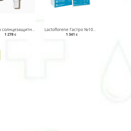
Молочко солнцезащитное "Mustela" SPF 50+ 40 мл
Lactoflorene Гастро №10 саше
1 278 c
1 341 c