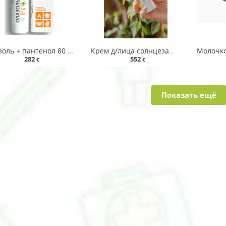
Олазоль + пантенол 80 г аэрозоль
Крем д/лица солнцезащитный "BIOMON" SPF 50+ 50мл Монос
282 c
552 c
Показать ещё