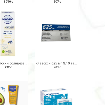
1 790 c
507 c
Крем детский солнцезащитный "Sanosan" 75мл (7682)
Клавокси 625 мг №10 табл
732 c
491 c