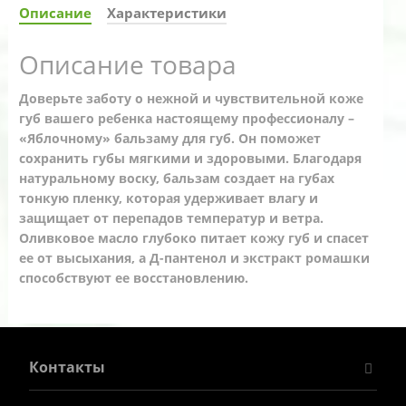
Описание
Характеристики
Описание товара
Доверьте заботу о нежной и чувствительной коже
губ вашего ребенка настоящему профессионалу –
«Яблочному» бальзаму для губ. Он поможет
сохранить губы мягкими и здоровыми. Благодаря
натуральному воску, бальзам создает на губах
тонкую пленку, которая удерживает влагу и
защищает от перепадов температур и ветра.
Оливковое масло глубоко питает кожу губ и спасет
ее от высыхания, а Д-пантенол и экстракт ромашки
способствуют ее восстановлению.
Контакты