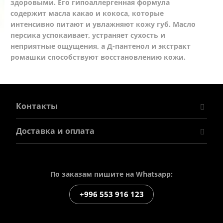
здоровыми. Его гипоаллергенная формула
содержит масла какао и кокоса, которые
интенсивно питают и увлажняют кожу губ. Масло
персика успокаивает, устраняет сухость и
неприятные ощущения, а Д-пантенол и экстракт
ромашки способствуют восстановлению кожи.
Контакты
Доставка и оплата
По заказам пишите на Whatsapp:
+996 553 916 123