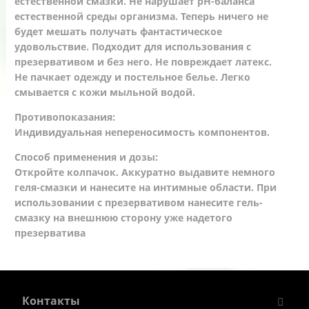
естественной смазки. Не нарушает pH-баланса
естественной среды организма. Теперь ничего не
будет мешать получать фантастическое
удовольствие. Подходит для использования с
презервативом и без него. Не повреждает латекс.
Не пачкает одежду и постельное белье. Легко
смывается с кожи мыльной водой.
Противопоказания:
Индивидуальная непереносимость компонентов.
Способ применения и дозы:
Откройте колпачок. Аккуратно выдавите немного
геля-смазки и нанесите на интимные области. При
использовании с презервативом нанесите гель-
смазку на внешнюю сторону уже надетого
презерватива
Контакты