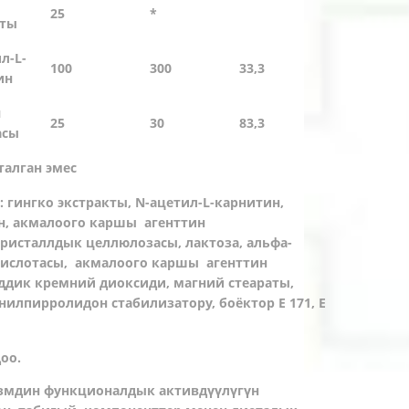
25
*
кты
л-L-
100
300
33,3
ин
я
25
30
83,3
асы
талган эмес
 гингко экстракты, N-ацетил-L-карнитин,
н, акмалоого каршы агенттин
ристаллдык целлюлозасы, лактоза, альфа-
кислотасы, акмалоого каршы агенттин
ддик кремний диоксиди, магний стеараты,
илпирролидон стабилизатору, боёктор E 171, E
оо.
змдин функционалдык активдүүлүгүн