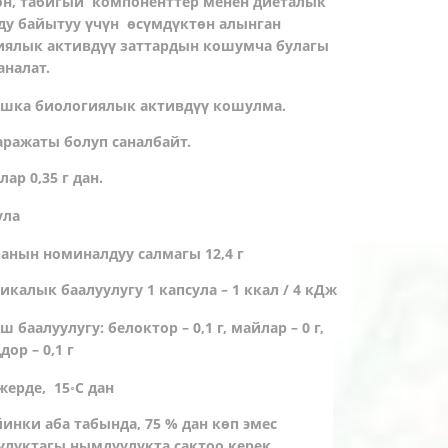
он, табигый компоненттер менен диеталык
ду байытуу үчүн өсүмдүктөн алынган
иялык активдүү заттардын кошумча булагы
аналат.
ашка биологиялык активдүү кошулма.
аражаты болуп саналбайт.
лар 0,35 г дан.
ула
анын номиналдуу салмагы 12,4 г
икалык баалуулугу 1 капсула – 1 ккал / 4 кДж
ш баалуулугу: белоктор – 0,1 г, майлар – 0 г,
дор – 0,1 г
жерде, 15◦С дан
йинки аба табында, 75 % дан көп эмес
улуктагы нымдуулукта сактоо керек.