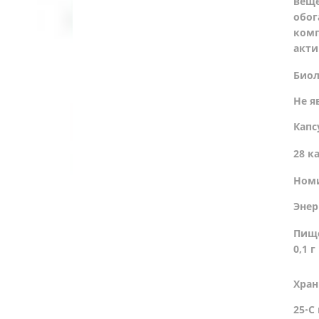
веще
обог
ком
акти
Биол
Не я
Капс
28 к
Номи
Энер
Пище
0,1 г
Хран
25◦С