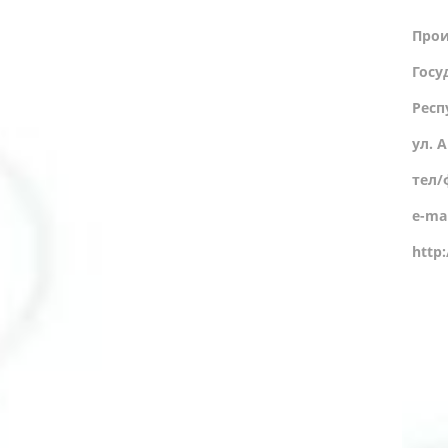
Прои
Госу
Респ
ул. 
тел/
e-ma
http