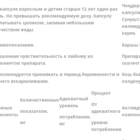
Чоңдорг
 капсуле взрослым и детям старше 12 лет один раз
капсула
нь. Не превышать рекомендуемую дозу. Капсулу
Сунушта
латывать целиком, запивая небольшим
көлөмдө
чеством воды.
керек.
ивопоказания.
Каршы 
шенная чувствительность к любому из
Препар
онентов препарата.
сезгичт
екомендуется принимать в период беременности и
Кош бо
ного вскармливания.
колдон
Процент
Адекватный
Количественные
От
уровень
ивные
Активд
показатели,
адекватного
поненты
компон
потребления,
мг
уровня
мг
потребления