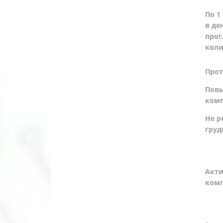
По 1
в де
прог
коли
Прот
Повы
комп
Не р
груд
Акт
ком