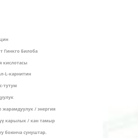
цин
т Гинкго Билоба
я кислотасы
ил-L-карнитин
эс-тутум
уулук
 жарамдуулук / энергия
үү карылык / кан тамыр
уу боюнча сунуштар.