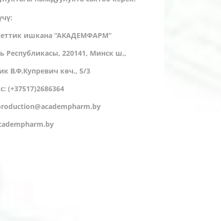
үчү:
еттик ишкана “АКАДЕМФАРМ”
ь Республикасы, 220141, Минск ш.,
к В.Ф.Купревич көч., 5/3
с: (+37517)2686364
 production@academpharm.by
academpharm.by