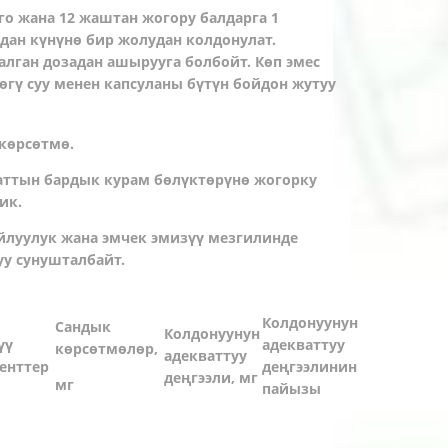
о жана 12 жаштан жогору балдарга 1
дан күнүнө бир жолудан колдонулат.
лган дозадан ашырууга болбойт. Көп эмес
гү суу менен капсуланы бүтүн бойдон жутуу
көрсөтмө.
аттын бардык курам бөлүктөрүнө жогорку
ик.
йлуулук жана эмчек эмизүү мезгилинде
уу сунушталбайт.
Колдонуунун
Сандык
Колдонуунун
үү
адекваттуу
көрсөтмөлөр,
адекваттуу
енттер
деңгээлинин
деңгээли, мг
мг
пайызы