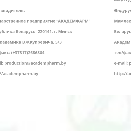
зводитель:
Өндүрү
дарственное предприятие “АКАДЕМФАРМ”
Мамлек
ублика Беларусь, 220141, г. Минск
Беларус
Академика В.Ф.Купревича, 5/3
Академи
факс: (+37517)2686364
тел/фак
il: production@academpharm.by
e-mail:
://academpharm.by
http://