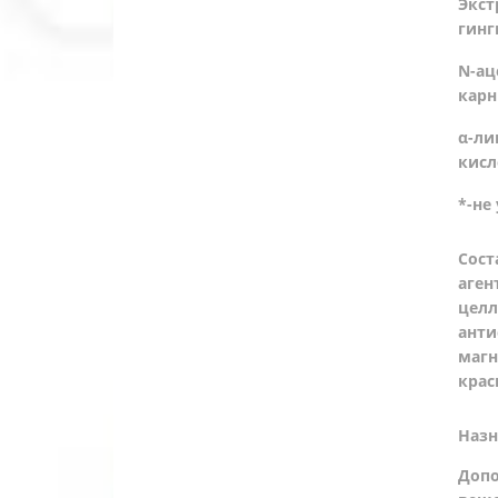
Экст
гинг
N-ац
карн
α-ли
кисл
*-не
Сост
аген
целл
анти
магн
крас
Назн
Допо