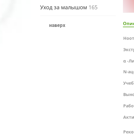
Уход за малышом
165
Опи
наверх
Ноо
Экст
α -Л
N-ац
Учеб
Выно
Рабо
Акти
Реко