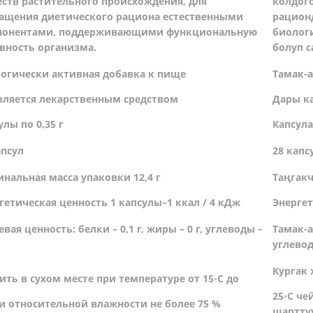
ств растительного происхождения, для
колдог
ащения диетического рациона естественными
рацион
понентами, поддерживающими функциональную
биолог
вность организма.
болуп с
огически активная добавка к
пище
Тамак-
вляется лекарственным средством
Дары к
улы по 0,35 г
Капсула
апсул
28 капс
нальная масса упаковки 12,4 г
Таңгакч
гетическая ценность 1 капсулы–1 ккал / 4 кДж
Энергет
вая ценность: белки – 0,1 г, жиры – 0 г, углеводы –
Тамак-а
углевод
Кургак 
ить в сухом месте при температуре от 15◦С до
25◦С че
 и относительной влажности не более 75 %
шартту