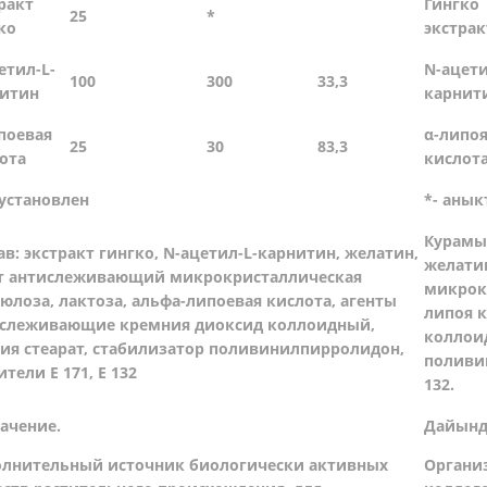
ракт
Гингко
25
*
ко
экстра
етил-L-
N-ацети
100
300
33,3
итин
карнит
поевая
α-липо
25
30
83,3
ота
кислот
 установлен
*- анык
Курамы:
ав: экстракт гингко, N-ацетил-L-карнитин, желатин,
желати
т антислеживающий микрокристаллическая
микрок
юлоза, лактоза, альфа-липоевая кислота, агенты
липоя 
слеживающие кремния диоксид коллоидный,
коллои
ия стеарат, стабилизатор поливинилпирролидон,
поливин
ители E 171, E 132
132.
ачение.
Дайынд
лнительный источник биологически активных
Органи