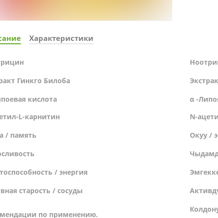
сание
Характеристики
трицин
Ноотри
ракт Гинкго Билоба
Экстрак
ипоевая кислота
α -Липо
етил-L-карнитин
N-ацет
а / память
Окуу / 
сливость
Чыдамд
тоспособность / энергия
Эмгекке
вная старость / сосуды
Активд
Колдон
мендации по применению.