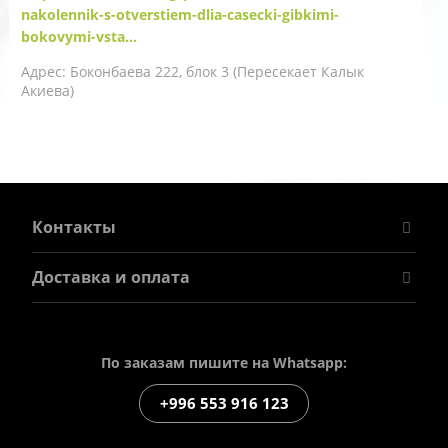
nakolennik-s-otverstiem-dlia-casecki-gibkimi-
bokovymi-vsta...
Адрес: Боконбаева 222, блок 3 (Пересекает Калык
Акиева)
Контакты
Доставка и оплата
По заказам пишите на Whatsapp:
+996 553 916 123